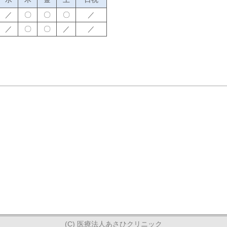
／
〇
〇
〇
／
／
〇
〇
／
／
(C) 医療法人あさひクリニック