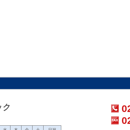
ック
0
0
水
木
金
土
日祝