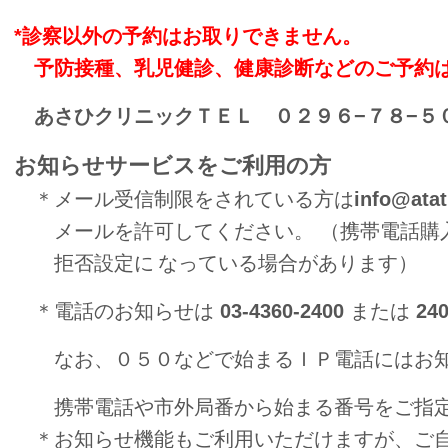
*診察以外の予約はお取りできません。
予防接種、乳児健診、健康診断などのご予約
あさひクリニックＴＥＬ ０２９６−７８−５
お知らせサービスをご利用の方
＊メール受信制限をされている方は
info@atat
メールを許可してください。
（携帯電話購
拒否設定に
なっている場合があります）
＊電話のお知らせは
03-4360-2400
または
24
なお、０５０などで始まるＩＰ電話にはお知
携帯電話や
市外局番から
始まる番号をご指
＊お知らせ機能もご利用いただけますが、ご