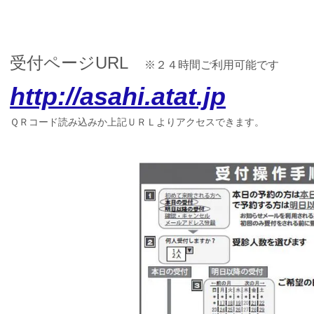
受付ページURL
※２４時間ご利用可能です
http://asahi.atat.jp
ＱＲコード読み込みか上記ＵＲＬよりアクセスできます。