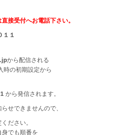
は直接受付へお電話下さい。
０１１
.jp
から配信される
入時の初期設定から
01
から発信されます。
らせできませんので、
定ください。
自身でも順番を