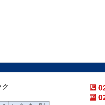
ック
0
0
水
木
金
土
日祝