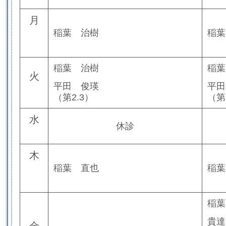
月
稲葉 治樹
稲葉
稲葉 治樹
稲葉
火
平田 俊瑛
平田
（第2.3）
（第
水
休診
木
稲葉 直也
稲葉
稲葉
貴達