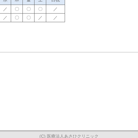
／
〇
〇
〇
／
／
〇
〇
／
／
(C) 医療法人あさひクリニック